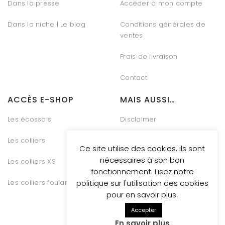
Dans la presse
Accéder à mon compte
Dans la niche | Le blog
Conditions générales de
ventes
Frais de livraison
Contact
ACCÈS E-SHOP
MAIS AUSSI…
Les écossais
Disclaimer
Les colliers
Charte Vie Privée
Ce site utilise des cookies, ils sont
nécessaires à son bon
Les colliers XS
Gestion des Cookies
fonctionnement. Lisez notre
Les colliers foulards
Conditions générales de
politique sur l'utilisation des cookies
vente
pour en savoir plus.
Accepter
En savoir plus