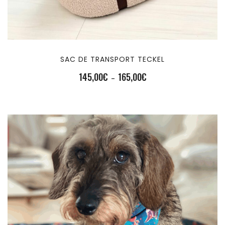
SAC DE TRANSPORT TECKEL
145,00
€
165,00
€
Plage
–
de
prix :
145,00€
à
165,00€