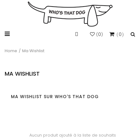
0
0
(
)
Home
/
Ma Wishlist
MA WISHLIST
MA WISHLIST SUR WHO'S THAT DOG
Aucun produit ajouté à la liste de souhaits