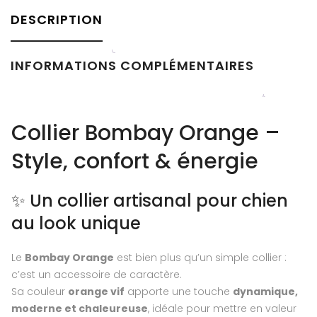
DESCRIPTION
INFORMATIONS COMPLÉMENTAIRES
Collier Bombay Orange –
Style, confort & énergie
✨ Un collier artisanal pour chien
au look unique
Le
Bombay Orange
est bien plus qu’un simple collier :
c’est un accessoire de caractère.
Sa couleur
orange vif
apporte une touche
dynamique,
moderne et chaleureuse
, idéale pour mettre en valeur