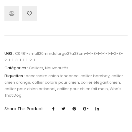
Bombey
Orange
UGS :
C0461-small20mmdelarge27a38cm-1-1-3-1-1-1-1-1-2-3-
2-1-1-3-1-1-1-2-1
Catégories :
Colliers
,
Nouveautés
Étiquettes :
accessoire chien tendance
,
collier bombay
,
collier
chien orange
,
collier coloré pour chien
,
collier élégant chien
,
collier pour chien artisanal
,
collier pour chien fait main
,
Who's
That Dog
Share This Product