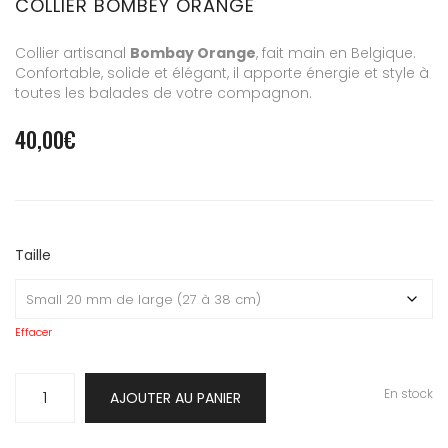
COLLIER BOMBEY ORANGE
Collier artisanal
Bombay Orange
, fait main en Belgique.
Confortable, solide et élégant, il apporte énergie et style à
toutes les balades de votre compagnon.
40,00
€
Taille
Effacer
quantité
En stock
AJOUTER AU PANIER
de
Collier