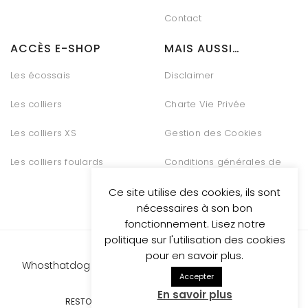
Contact
ACCÈS E-SHOP
MAIS AUSSI…
Les écossais
Disclaimer
Les colliers
Charte Vie Privée
Les colliers XS
Gestion des Cookies
Les colliers foulards
Conditions générales de
vente
Ce site utilise des cookies, ils sont
nécessaires à son bon
fonctionnement. Lisez notre
politique sur l'utilisation des cookies
pour en savoir plus.
Whosthatdog propulsed
by Be Quiet Digital Marketing
Accepter
En savoir plus
RESTONS CONNECTÉS