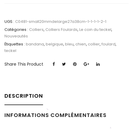
UGS :
C0481-small20mmdelarge27a38cm-1-1-1-1-2-1
Catégories :
Colliers
,
Colliers Foulards
,
Le coin du teckel
,
Nouveautés
Étiquettes :
bandana
,
belgique
,
bleu
,
chien
,
collier
,
foulard
,
teckel
Share This Product
DESCRIPTION
INFORMATIONS COMPLÉMENTAIRES