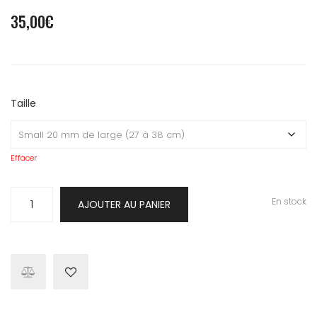
35,00
€
Taille
Effacer
quantité
En stock
AJOUTER AU PANIER
de
Collier
Teckel
bleu