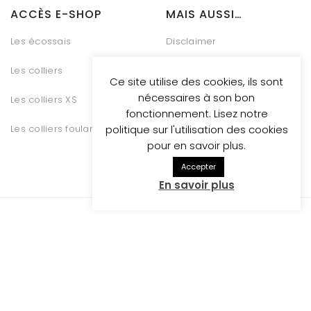
ACCÈS E-SHOP
MAIS AUSSI…
Les écossais
Disclaimer
Les colliers
Charte Vie Privée
Ce site utilise des cookies, ils sont
nécessaires à son bon
Les colliers XS
Gestion des Cookies
fonctionnement. Lisez notre
Les colliers foulards
Conditions générales de
politique sur l'utilisation des cookies
vente
pour en savoir plus.
Accepter
En savoir plus
Whosthatdog propulsed
by Be Quiet Digital Marketing
RESTONS CONNECTÉS