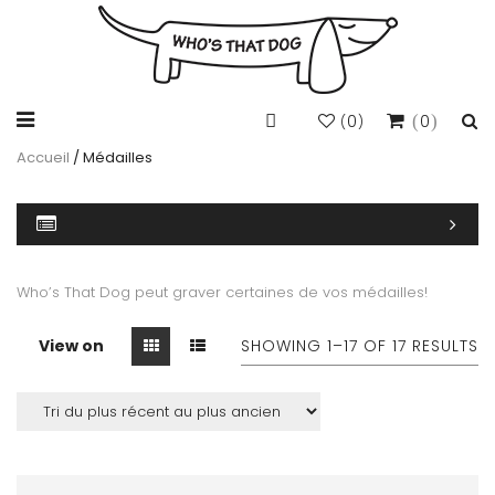
0
0
(
)
Accueil
/ Médailles
Who’s That Dog peut graver certaines de vos médailles!
View on
SHOWING 1–
17
OF 17 RESULTS