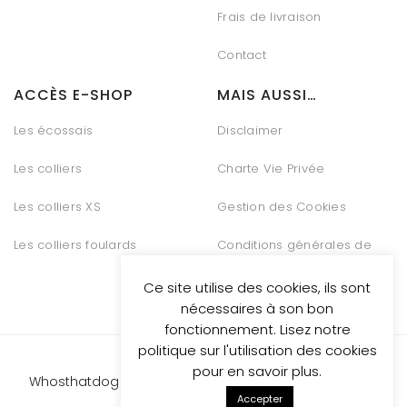
Frais de livraison
Contact
ACCÈS E-SHOP
MAIS AUSSI…
Les écossais
Disclaimer
Les colliers
Charte Vie Privée
Les colliers XS
Gestion des Cookies
Les colliers foulards
Conditions générales de
vente
Ce site utilise des cookies, ils sont
nécessaires à son bon
fonctionnement. Lisez notre
politique sur l'utilisation des cookies
pour en savoir plus.
Whosthatdog propulsed
by Be Quiet Digital Marketing
Accepter