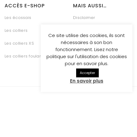
ACCÈS E-SHOP
MAIS AUSSI…
Les écossais
Disclaimer
Les colliers
Charte Vie Privée
Ce site utilise des cookies, ils sont
nécessaires à son bon
Les colliers XS
Gestion des Cookies
fonctionnement. Lisez notre
Les colliers foulards
Conditions générales de
politique sur l'utilisation des cookies
vente
pour en savoir plus.
Accepter
En savoir plus
Whosthatdog propulsed
by Be Quiet Digital Marketing
RESTONS CONNECTÉS