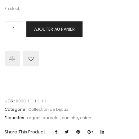
En stock
quantité
AJOUTER AU PANIER
de
Bracelet
caniche
UGS :
B020-1-1-1-1-1-1-1
Catégorie :
Collection de bijoux
Étiquettes :
argent
,
barcelet
,
caniche
,
chien
Share This Product