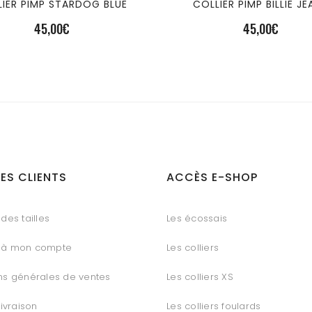
IER PIMP STARDOG BLUE
COLLIER PIMP BILLIE JE
45,00
€
45,00
€
ES CLIENTS
ACCÈS E-SHOP
des tailles
Les écossais
 à mon compte
Les colliers
ns générales de ventes
Les colliers XS
livraison
Les colliers foulards