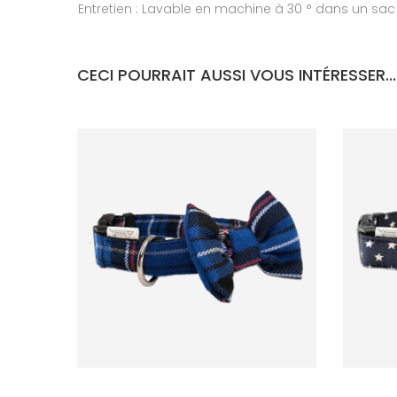
Entretien : Lavable en machine à 30 ° dans un sac 
CECI POURRAIT AUSSI VOUS INTÉRESSER...