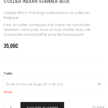
COLLIER INDIAN SUMMER BLUE
L’Atelier Who’s That Dog confectionne ce collier en
Belgique.
Il est un collier composé d’un ruban de coton très
résistant. Votre poilu aura un look d’enfer avec cet
accessoire coloré parfait pour les beaux jours!
35,00
€
Taille
Effacer
quantité
En stock