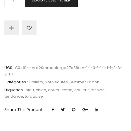
AJOUTER AU PANIER
de
Collier
Indian
Summer
Blue
UGS :
C0461-small20mmdelarge27a38cm-1-1-3-1-1-1-1-1-2-3-
2-1-1-1
Catégories :
Colliers
,
Nouveautés
,
Summer Edition
Étiquettes :
bleu
,
chien
,
collier
,
coton
,
couleur
,
fashion
,
tendance
,
turquoise
Share This Product