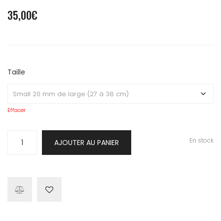
35,00
€
Taille
Effacer
quantité
En stock
AJOUTER AU PANIER
de
Collier
insta