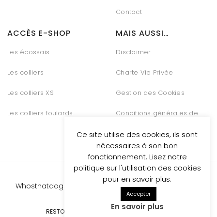
Contact
ACCÈS E-SHOP
MAIS AUSSI…
Les écossais
Disclaimer
Les colliers
Charte Vie Privée
Les colliers XS
Gestion des Cookies
Les colliers foulards
Conditions générales de
vente
Ce site utilise des cookies, ils sont
nécessaires à son bon
fonctionnement. Lisez notre
politique sur l'utilisation des cookies
pour en savoir plus.
Whosthatdog propulsed
by Be Quiet Digital Marketing
Accepter
En savoir plus
RESTONS CONNECTÉS