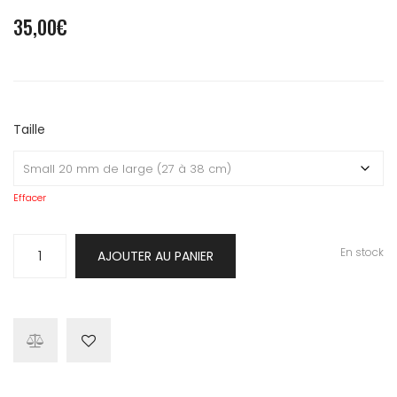
35,00
€
Taille
Effacer
quantité
En stock
AJOUTER AU PANIER
de
Collier
Pink
Cosy