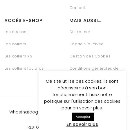
Contact
ACCÈS E-SHOP
MAIS AUSSI…
Les écossais
Disclaimer
Les colliers
Charte Vie Privée
Les colliers XS
Gestion des Cookies
Les colliers foulards
Conditions générales de
vente
Ce site utilise des cookies, ils sont
nécessaires à son bon
fonctionnement. Lisez notre
politique sur l'utilisation des cookies
pour en savoir plus.
Whosthatdog propulsed
by Be Quiet Digital Marketing
Accepter
En savoir plus
RESTONS CONNECTÉS