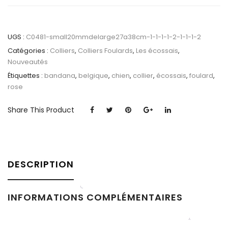
UGS :
C0481-small20mmdelarge27a38cm-1-1-1-1-2-1-1-1-2
Catégories :
Colliers
,
Colliers Foulards
,
Les écossais
,
Nouveautés
Étiquettes :
bandana
,
belgique
,
chien
,
collier
,
écossais
,
foulard
,
rose
Share This Product
DESCRIPTION
INFORMATIONS COMPLÉMENTAIRES