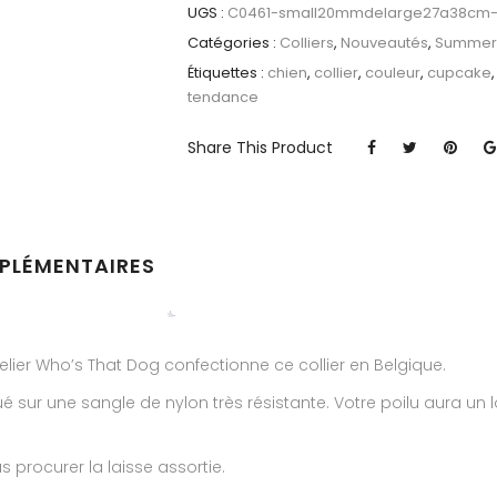
UGS :
C0461-small20mmdelarge27a38cm-1-
Catégories :
Colliers
,
Nouveautés
,
Summer 
Étiquettes :
chien
,
collier
,
couleur
,
cupcake
tendance
Share This Product
PLÉMENTAIRES
’Atelier Who’s That Dog confectionne ce collier en Belgique.
é sur une sangle de nylon très résistante. Votre poilu aura un 
procurer la laisse assortie.