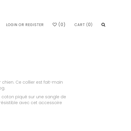
(
0
)
0
LOGIN OR REGISTER
CART (
)
r chien. Ce collier est fait-main
og.
e coton piqué sur une sangle de
irrésistible avec cet accessoire