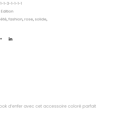
1-3-1-1-1-1
Edition
,
été
,
fashion
,
rose
,
solide
,
look d’enfer avec cet accessoire coloré parfait