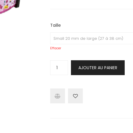
Taille
Effacer
quantité
AJOUTER AU PANIER
de
Collier
Pink
Sweetie