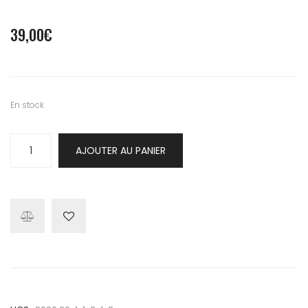
39,00
€
En stock
quantité
AJOUTER AU PANIER
de
Collier
Toby