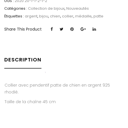
UGS :
2020 20-1-1-2-1-2
Catégories :
Collection de bijoux
,
Nouveautés
Étiquettes :
argent
,
bijou
,
chien
,
collier
,
médaille
,
patte
Share This Product
DESCRIPTION
Collier avec pendentif patte de chien en argent 925
rhodié.
Taille de la chaîne 45 cm