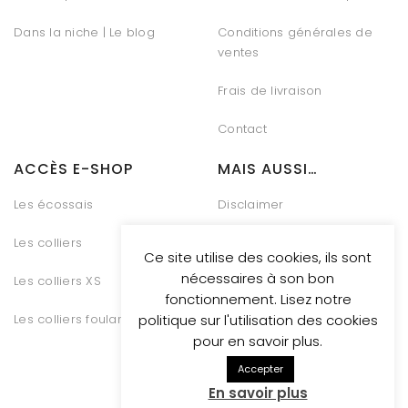
Dans la niche | Le blog
Conditions générales de
ventes
Frais de livraison
Contact
ACCÈS E-SHOP
MAIS AUSSI…
Les écossais
Disclaimer
Les colliers
Charte Vie Privée
Ce site utilise des cookies, ils sont
nécessaires à son bon
Les colliers XS
Gestion des Cookies
fonctionnement. Lisez notre
Les colliers foulards
Conditions générales de
politique sur l'utilisation des cookies
vente
pour en savoir plus.
Accepter
En savoir plus