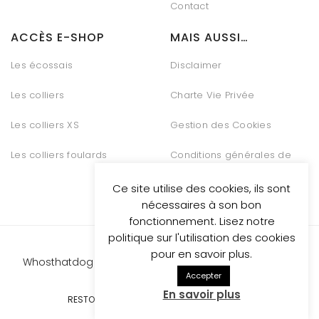
Contact
ACCÈS E-SHOP
MAIS AUSSI…
Les écossais
Disclaimer
Les colliers
Charte Vie Privée
Les colliers XS
Gestion des Cookies
Les colliers foulards
Conditions générales de
vente
Ce site utilise des cookies, ils sont
nécessaires à son bon
fonctionnement. Lisez notre
politique sur l'utilisation des cookies
pour en savoir plus.
Whosthatdog propulsed
by Be Quiet Digital Marketing
Accepter
En savoir plus
RESTONS CONNECTÉS