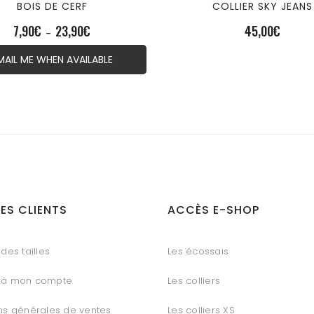
BOIS DE CERF
COLLIER SKY JEANS
7,90
€
23,90
€
45,00
€
Plage
–
de
MAIL ME WHEN AVAILABLE
prix :
7,90€
à
23,90€
ES CLIENTS
ACCÈS E-SHOP
des tailles
Les écossais
 à mon compte
Les colliers
ns générales de ventes
Les colliers XS