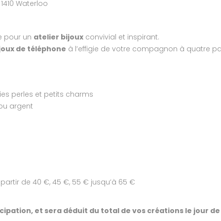
1410 Waterloo
ve pour un
atelier bijoux
convivial et inspirant.
ijoux de téléphone
à l’effigie de votre compagnon à quatre pa
ies perles et petits charms
ou argent
à partir de 40 €, 45 €, 55 € jusqu’à 65 €
ation, et sera déduit du total de vos créations le jour de l