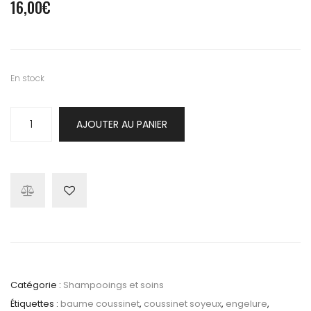
16,00
€
En stock
quantité
AJOUTER AU PANIER
de
Baume
coussinet
soyeux
Catégorie :
Shampooings et soins
Étiquettes :
baume coussinet
,
coussinet soyeux
,
engelure
,