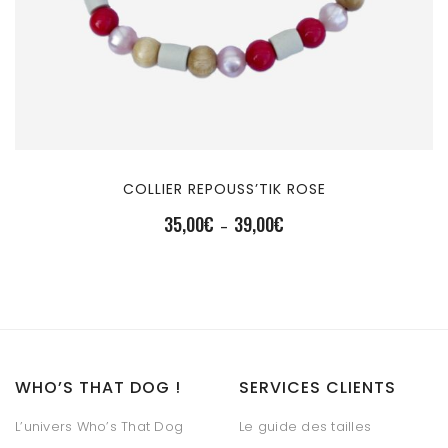
COLLIER REPOUSS’TIK ROSE
35,00
€
39,00
€
Plage
–
de
prix :
35,00€
à
39,00€
WHO’S THAT DOG !
SERVICES CLIENTS
L’univers Who’s That Dog
Le guide des tailles