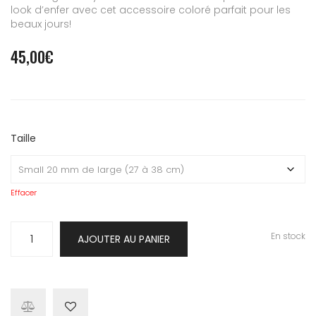
look d’enfer avec cet accessoire coloré parfait pour les
beaux jours!
45,00
€
Taille
Effacer
quantité
En stock
AJOUTER AU PANIER
de
Collier
Poppy
Yellow