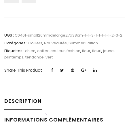
UGS :
C0461-small20mmdelarge27a38cm-1-1-3-1-1-1-1-1-2-3-2
Catégories :
Colliers
,
Nouveautés
,
Summer Edition
Étiquettes :
chien
,
collier
,
couleur
,
fashion
,
fleur
,
fleuri
,
jaune
,
printemps
,
tendance
,
vert
Share This Product
DESCRIPTION
INFORMATIONS COMPLÉMENTAIRES