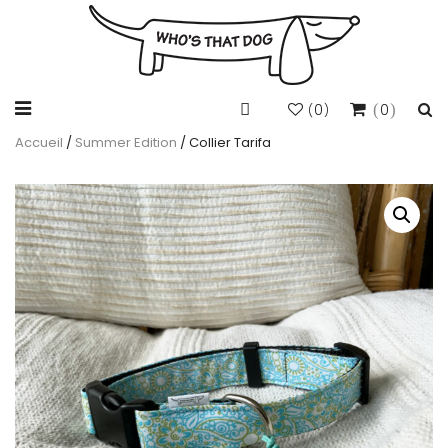
0
0
(
)
Accueil
/
Summer Edition
/ Collier Tarifa