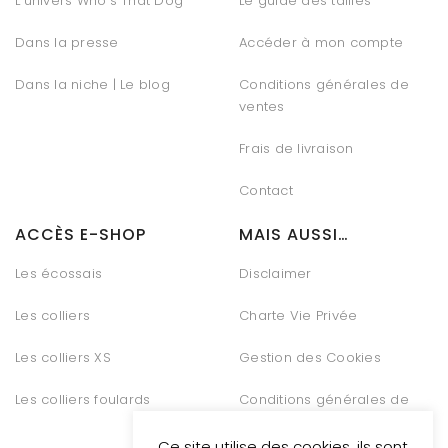
L’univers Who’s That Dog
Le guide des tailles
Dans la presse
Accéder à mon compte
Dans la niche | Le blog
Conditions générales de
ventes
Frais de livraison
Contact
ACCÈS E-SHOP
MAIS AUSSI…
Les écossais
Disclaimer
Les colliers
Charte Vie Privée
Les colliers XS
Gestion des Cookies
Les colliers foulards
Conditions générales de
vente
Ce site utilise des cookies, ils sont