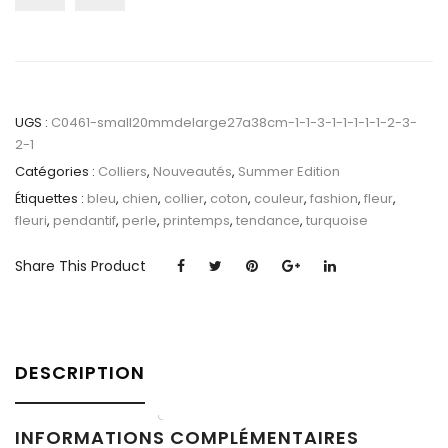
UGS :
C0461-small20mmdelarge27a38cm-1-1-3-1-1-1-1-1-2-3-
2-1
Catégories :
Colliers
,
Nouveautés
,
Summer Edition
Étiquettes :
bleu
,
chien
,
collier
,
coton
,
couleur
,
fashion
,
fleur
,
fleuri
,
pendantif
,
perle
,
printemps
,
tendance
,
turquoise
Share This Product
DESCRIPTION
INFORMATIONS COMPLÉMENTAIRES