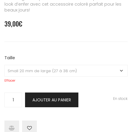
look d’enfer avec cet accessoire coloré parfait pour les
beaux jours!
39,00
€
Taille
Effacer
quantité
En stock
AJOUTER AU PANIER
de
Collier
Tarifa