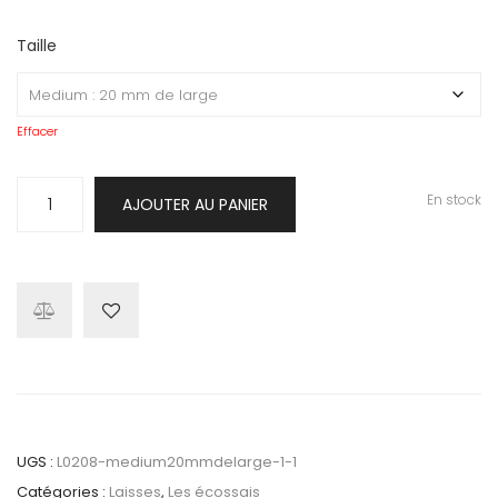
Taille
Effacer
quantité
En stock
AJOUTER AU PANIER
de
Laisse
Kilt
Bill
Grey
UGS :
L0208-medium20mmdelarge-1-1
Catégories :
Laisses
,
Les écossais