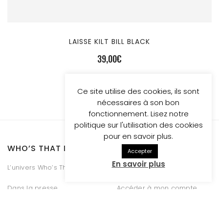
LAISSE KILT BILL BLACK
39,00
€
Ce site utilise des cookies, ils sont
nécessaires à son bon
fonctionnement. Lisez notre
politique sur l'utilisation des cookies
pour en savoir plus.
WHO’S THAT DOG !
SERVICES CLIENTS
Accepter
En savoir plus
L’univers Who’s That Dog
Le guide des tailles
Dans la presse
Accéder à mon compte
Dans la niche | Le blog
Conditions générales de