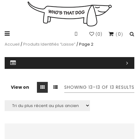
0
0
(
)
Accueil
/
Produits Identifiés “laisse”
/ Page 2
View on
SHOWING 13–
13
OF 13 RESULTS