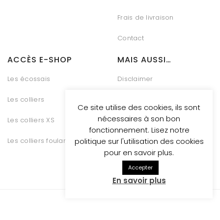
Frais de livraison
Contact
ACCÈS E-SHOP
MAIS AUSSI…
Les écossais
Disclaimer
Les colliers
Charte Vie Privée
Ce site utilise des cookies, ils sont
nécessaires à son bon
Les colliers XS
Gestion des Cookies
fonctionnement. Lisez notre
Les colliers foulards
Conditions générales de
politique sur l'utilisation des cookies
vente
pour en savoir plus.
Accepter
En savoir plus
Whosthatdog propulsed
by Be Quiet Digital Marketing