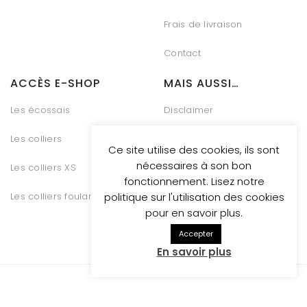
Frais de livraison
Contact
ACCÈS E-SHOP
MAIS AUSSI…
Les écossais
Disclaimer
Les colliers
Charte Vie Privée
Ce site utilise des cookies, ils sont
nécessaires à son bon
Les colliers XS
Gestion des Cookies
fonctionnement. Lisez notre
Les colliers foulards
Conditions générales de
politique sur l'utilisation des cookies
vente
pour en savoir plus.
Accepter
En savoir plus
Whosthatdog propulsed
by Be Quiet Digital Marketing