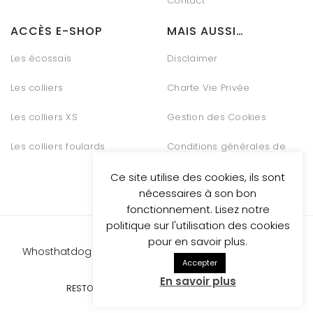
Contact
ACCÈS E-SHOP
MAIS AUSSI…
Les écossais
Disclaimer
Les colliers
Charte Vie Privée
Les colliers XS
Gestion des Cookies
Les colliers foulards
Conditions générales de
vente
Ce site utilise des cookies, ils sont
nécessaires à son bon
fonctionnement. Lisez notre
politique sur l'utilisation des cookies
pour en savoir plus.
Whosthatdog propulsed
by Be Quiet Digital Marketing
Accepter
En savoir plus
RESTONS CONNECTÉS