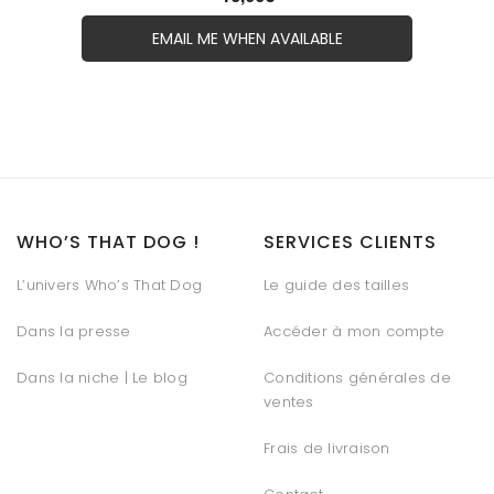
EMAIL ME WHEN AVAILABLE
WHO’S THAT DOG !
SERVICES CLIENTS
L’univers Who’s That Dog
Le guide des tailles
Dans la presse
Accéder à mon compte
Dans la niche | Le blog
Conditions générales de
ventes
Frais de livraison