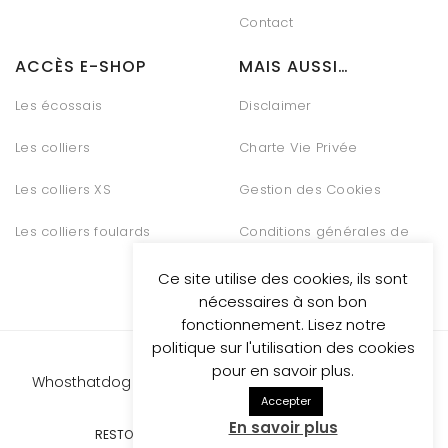
Contact
ACCÈS E-SHOP
MAIS AUSSI…
Les écossais
Disclaimer
Les colliers
Charte Vie Privée
Les colliers XS
Gestion des Cookies
Les colliers foulards
Conditions générales de
vente
Ce site utilise des cookies, ils sont
nécessaires à son bon
fonctionnement. Lisez notre
politique sur l'utilisation des cookies
pour en savoir plus.
Whosthatdog propulsed
by Be Quiet Digital Marketing
Accepter
En savoir plus
RESTONS CONNECTÉS