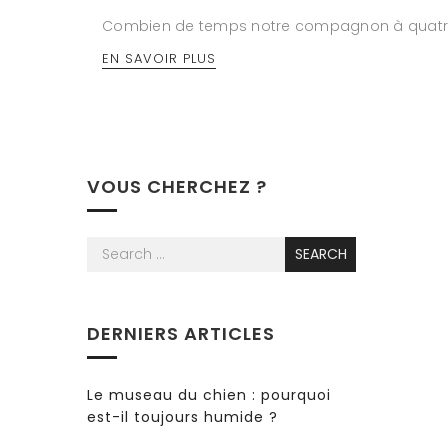
Combien de temps notre compagnon à quatre pa
EN SAVOIR PLUS
VOUS CHERCHEZ ?
S
SEARCH
e
a
r
DERNIERS ARTICLES
c
h
f
Le museau du chien : pourquoi
o
est-il toujours humide ?
r