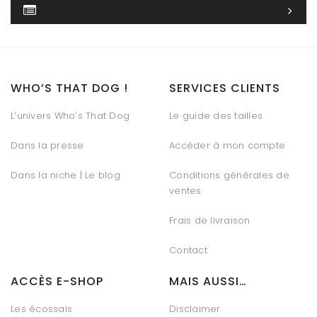
WHO’S THAT DOG !
SERVICES CLIENTS
L’univers Who’s That Dog
Le guide des tailles
Dans la presse
Accéder à mon compte
Dans la niche | Le blog
Conditions générales de
ventes
Frais de livraison
Contact
ACCÈS E-SHOP
MAIS AUSSI…
Les écossais
Disclaimer