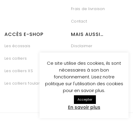
Frais de livraison
Contact
ACCÈS E-SHOP
MAIS AUSSI…
Les écossais
Disclaimer
Les colliers
Charte Vie Privée
Ce site utilise des cookies, ils sont
nécessaires à son bon
Les colliers XS
Gestion des Cookies
fonctionnement. Lisez notre
Les colliers foulards
Conditions générales de
politique sur l'utilisation des cookies
vente
pour en savoir plus.
Accepter
En savoir plus
Whosthatdog propulsed
by Be Quiet Digital Marketing