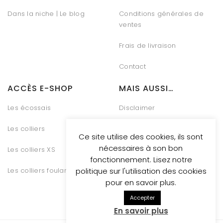
Dans la niche | Le blog
Conditions générales de
ventes
Frais de livraison
Contact
ACCÈS E-SHOP
MAIS AUSSI…
Les écossais
Disclaimer
Les colliers
Charte Vie Privée
Ce site utilise des cookies, ils sont
nécessaires à son bon
Les colliers XS
Gestion des Cookies
fonctionnement. Lisez notre
Les colliers foulards
Conditions générales de
politique sur l'utilisation des cookies
vente
pour en savoir plus.
Accepter
En savoir plus