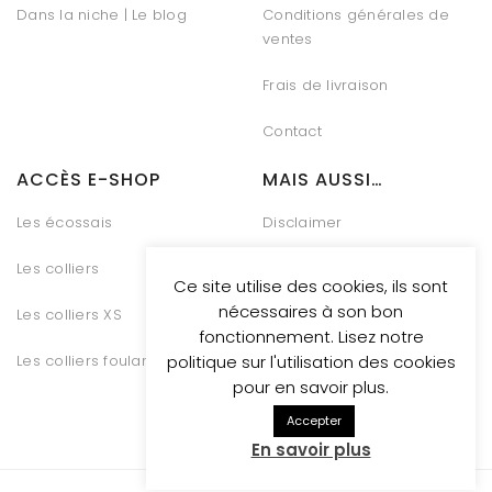
Dans la niche | Le blog
Conditions générales de
ventes
Frais de livraison
Contact
ACCÈS E-SHOP
MAIS AUSSI…
Les écossais
Disclaimer
Les colliers
Charte Vie Privée
Ce site utilise des cookies, ils sont
nécessaires à son bon
Les colliers XS
Gestion des Cookies
fonctionnement. Lisez notre
Les colliers foulards
Conditions générales de
politique sur l'utilisation des cookies
vente
pour en savoir plus.
Accepter
En savoir plus