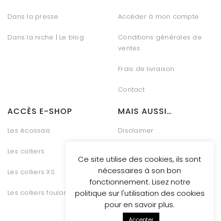
Dans la presse
Accéder à mon compte
Dans la niche | Le blog
Conditions générales de
ventes
Frais de livraison
Contact
ACCÈS E-SHOP
MAIS AUSSI…
Les écossais
Disclaimer
Les colliers
Charte Vie Privée
Ce site utilise des cookies, ils sont
nécessaires à son bon
Les colliers XS
Gestion des Cookies
fonctionnement. Lisez notre
Les colliers foulards
Conditions générales de
politique sur l'utilisation des cookies
vente
pour en savoir plus.
Accepter